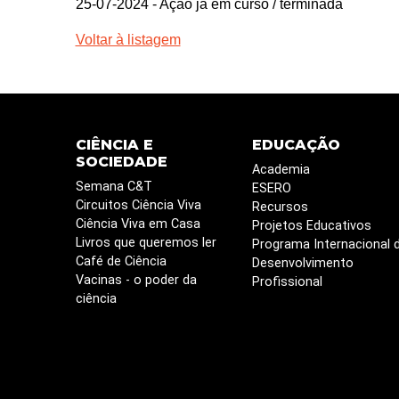
25-07-2024
- Ação já em curso / terminada
Voltar à listagem
CIÊNCIA E
EDUCAÇÃO
SOCIEDADE
Academia
Semana C&T
ESERO
Circuitos Ciência Viva
Recursos
Ciência Viva em Casa
Projetos Educativos
Livros que queremos ler
Programa Internacional 
Café de Ciência
Desenvolvimento
Vacinas - o poder da
Profissional
ciência