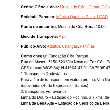
Centro Ciência Viva:
Museu do Côa - Centro Ciên
Entidade Parceira:
Mónica Quelhas Pinto_UTAD
Ponto de encontro:
Museu do Côa
Hora:
10:00
Meio de Transporte:
A pé
Público-Alvo:
Adultos
,
Crianças
,
Famílias
Como chegar:
Fundação Côa Parque
Rua do Museu, 5150-620 Vila Nova de Foz Côa, Po
GPS (datum WGS 84): N 41º 04’ 47.9’’ / W 7º 06’ 47
1.Transportes Rodoviários
Para além de transporte em viatura própria, Vila N
rodoviários (Rede Expressos - Santos)
2.Transportes Ferroviários
Linha do Douro – Estação do Pocinho, a 7 kms. de
Linha da Beira Alta – Estação de Celorico da Beir