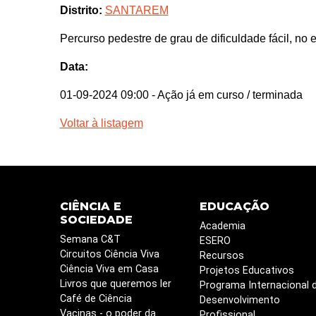
Distrito:
SANTAREM
Percurso pedestre de grau de dificuldade fácil, n
Data:
01-09-2024 09:00
- Ação já em curso / terminada
Voltar à listagem
CIÊNCIA E
EDUCAÇÃO
SOCIEDADE
Academia
Semana C&T
ESERO
Circuitos Ciência Viva
Recursos
Ciência Viva em Casa
Projetos Educativos
Livros que queremos ler
Programa Internacional 
Café de Ciência
Desenvolvimento
Vacinas - o poder da
Profissional