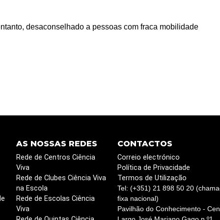
o entanto, desaconselhado a pessoas com fraca mobilidade
AS NOSSAS REDES
CONTACTOS
Rede de Centros Ciência
Correio electrónico
Viva
Política de Privacidade
Rede de Clubes Ciência Viva
Termos de Utilização
na Escola
Tel: (+351) 21 898 50 20 (chama
de
Rede de Escolas Ciência
fixa nacional)
Viva
Pavilhão do Conhecimento - Cent
Rede de Quintas Ciência
Largo José Mariano Gago n.º1