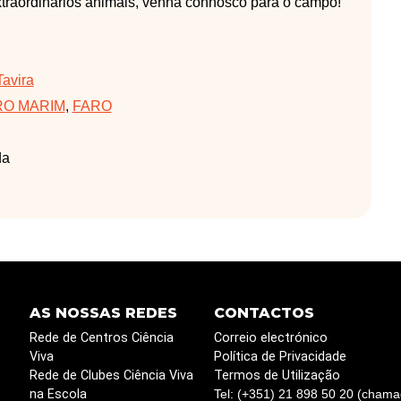
xtraordinários animais, venha connosco para o campo!
Tavira
O MARIM
,
FARO
da
AS NOSSAS REDES
CONTACTOS
Rede de Centros Ciência
Correio electrónico
Viva
Política de Privacidade
Rede de Clubes Ciência Viva
Termos de Utilização
na Escola
Tel: (+351) 21 898 50 20 (chama