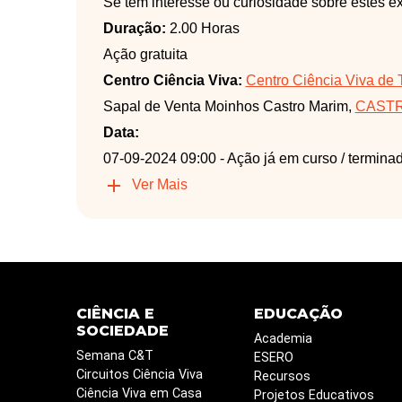
Se tem interesse ou curiosidade sobre estes e
Duração:
2.00 Horas
Ação gratuita
Centro Ciência Viva:
Centro Ciência Viva de 
Sapal de Venta Moinhos Castro Marim,
CASTR
Data:
07-09-2024 09:00
- Ação já em curso / termina
Ver Mais
CIÊNCIA E
EDUCAÇÃO
SOCIEDADE
Academia
Semana C&T
ESERO
Circuitos Ciência Viva
Recursos
Ciência Viva em Casa
Projetos Educativos