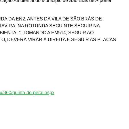
cação Ambiental do Município de São Brás de Alportel
A DA EN2, ANTES DA VILA DE SÃO BRÁS DE
 TAVIRA, NA ROTUNDA SEGUINTE SEGUIR NA
IENTAL”, TOMANDO A EM514, SEGUIR AO
, DEVERÁ VIRAR À DIREITA E SEGUIR AS PLACAS
u/360/quinta-do-peral.aspx