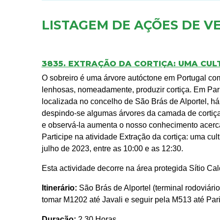
LISTAGEM DE AÇÕES DE V
3835. EXTRAÇÃO DA CORTIÇA: UMA CUL
O sobreiro é uma árvore autóctone em Portugal com
lenhosas, nomeadamente, produzir cortiça. Em Pari
localizada no concelho de São Brás de Alportel, há
despindo-se algumas árvores da camada de cortiça 
e observá-la aumenta o nosso conhecimento acerca 
Participe na atividade Extração da cortiça: uma cul
julho de 2023, entre as 10:00 e as 12:30.
Esta actividade decorre na área protegida Sítio C
Itinerário:
São Brás de Alportel (terminal rodoviário
tomar M1202 até Javali e seguir pela M513 até Par
Duração:
2.30 Horas