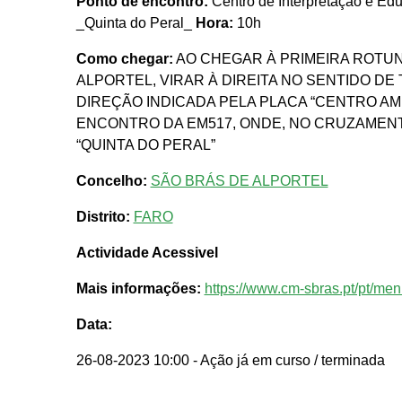
Ponto de encontro:
Centro de Interpretação e Edu
_Quinta do Peral_
Hora:
10h
Como chegar:
AO CHEGAR À PRIMEIRA ROTUND
ALPORTEL, VIRAR À DIREITA NO SENTIDO DE
DIREÇÃO INDICADA PELA PLACA “CENTRO AMB
ENCONTRO DA EM517, ONDE, NO CRUZAMENTO
“QUINTA DO PERAL”
Concelho:
SÃO BRÁS DE ALPORTEL
Distrito:
FARO
Actividade Acessivel
Mais informações:
https://www.cm-sbras.pt/pt/men
Data:
26-08-2023 10:00
- Ação já em curso / terminada