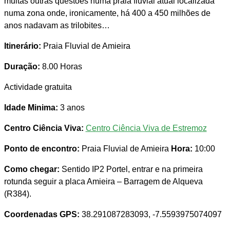
muitas outras questões numa praia fluvial atual localizada
numa zona onde, ironicamente, há 400 a 450 milhões de
anos nadavam as trilobites…
Itinerário:
Praia Fluvial de Amieira
Duração:
8.00 Horas
Actividade gratuita
Idade Minima:
3 anos
Centro Ciência Viva:
Centro Ciência Viva de Estremoz
Ponto de encontro:
Praia Fluvial de Amieira
Hora:
10:00
Como chegar:
Sentido IP2 Portel, entrar e na primeira
rotunda seguir a placa Amieira – Barragem de Alqueva
(R384).
Coordenadas GPS:
38.291087283093, -7.5593975074097