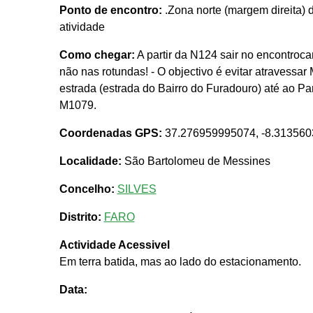
Ponto de encontro:
.Zona norte (margem direita)
atividade
Como chegar:
A partir da N124 sair no encontroc
não nas rotundas! - O objectivo é evitar atravessa
estrada (estrada do Bairro do Furadouro) até ao P
M1079.
Coordenadas GPS:
37.276959995074, -8.31356
Localidade:
São Bartolomeu de Messines
Concelho:
SILVES
Distrito:
FARO
Actividade Acessivel
Em terra batida, mas ao lado do estacionamento.
Data: