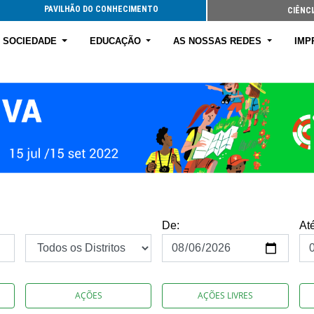
PAVILHÃO DO CONHECIMENTO
CIÊNCI
E SOCIEDADE
EDUCAÇÃO
AS NOSSAS REDES
IMP
De:
At
AÇÕES
AÇÕES LIVRES