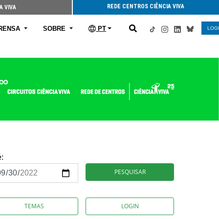
REDE CENTROS CIÊNCIA VIVA
A VIVA
RENSA
SOBRE
PT
LOG
é:
PESQUISAR
TEMAS
LOGIN