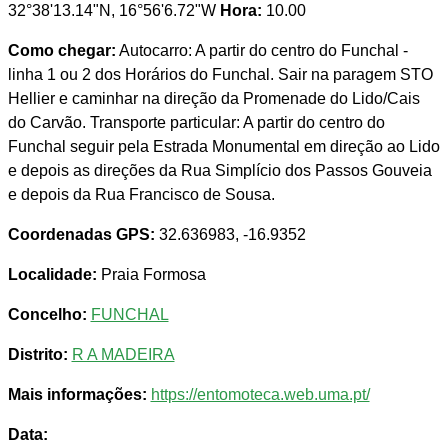
32°38'13.14"N, 16°56'6.72"W
Hora:
10.00
Como chegar:
Autocarro: A partir do centro do Funchal -
linha 1 ou 2 dos Horários do Funchal. Sair na paragem STO
Hellier e caminhar na direção da Promenade do Lido/Cais
do Carvão. Transporte particular: A partir do centro do
Funchal seguir pela Estrada Monumental em direção ao Lido
e depois as direções da Rua Simplício dos Passos Gouveia
e depois da Rua Francisco de Sousa.
Coordenadas GPS:
32.636983, -16.9352
Localidade:
Praia Formosa
Concelho:
FUNCHAL
Distrito:
R A MADEIRA
Mais informações:
https://entomoteca.web.uma.pt/
Data: