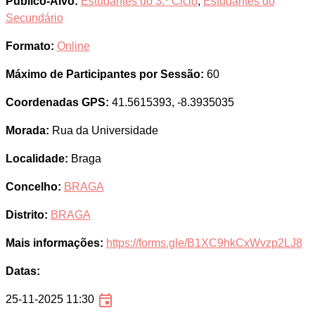
Público-Alvo:
Estudantes do 3.º Ciclo
,
Estudantes do
Secundário
Formato:
Online
Máximo de Participantes por Sessão:
60
Coordenadas GPS:
41.5615393, -8.3935035
Morada:
Rua da Universidade
Localidade:
Braga
Concelho:
BRAGA
Distrito:
BRAGA
Mais informações:
https://forms.gle/B1XC9hkCxWvzp2LJ8
Datas:
25-11-2025 11:30