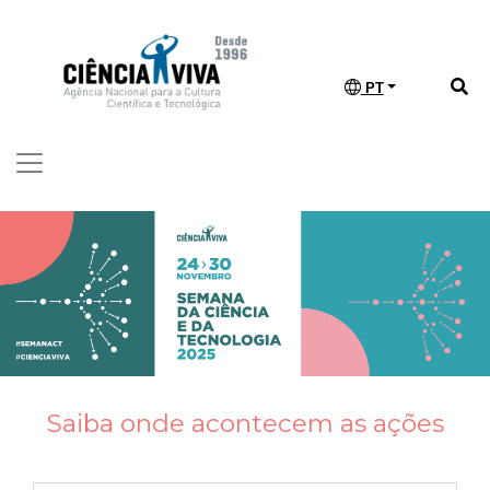
PT
Saiba onde acontecem as ações