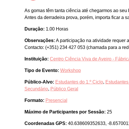
As gomas têm tanta ciência até chegarmos ao seu b
Antes da derradeira prova, porém, importa ficar a sa
Duração:
1.00 Horas
Observações:
A participação na atividade requer
Contacto: (+351) 234 427 053 (chamada para a rede
Instituição:
Centro Ciência Viva de Aveiro - Fábrica
Tipo de Evento:
Workshop
Público-Alvo:
Estudantes do 1.º Ciclo
,
Estudantes 
Secundário
,
Público Geral
Formato:
Presencial
Máximo de Participantes por Sessão:
25
Coordenadas GPS:
40.638609352633, -8.65700