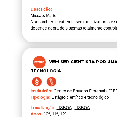
Descrição:
Missão: Marte.
Num ambiente extremo, sem polinizadores e s
depende agora de sistemas totalmente contr
única estrutura…de uma flor.
Durante algumas horas tudo se decide. Se fal
futuro. Consegues manter a flor a funcionar?
Mas e se este cenário não estiver assim tão di
intensificam o calor, a seca e a instabilidade
VEM SER CIENTISTA POR UMA
cada vez mais próximas de ambientes extrem
TECNOLOGIA
Ao longo do Dia Aberto, os participantes irão
para que servem as suas diferentes estrutura
apresentam formas e estratégias tão diversas
Instituição:
Centro de Estudos Florestais (CE
pressões ambientais já estão a alterar a repr
Tipologia:
Estágio científico e tecnológico
Localização:
LISBOA
,
LISBOA
Anos:
10º
,
11º
,
12º