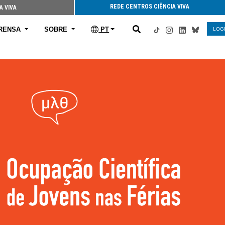
REDE CENTROS CIÊNCIA VIVA
A VIVA
RENSA
SOBRE
PT
LOG