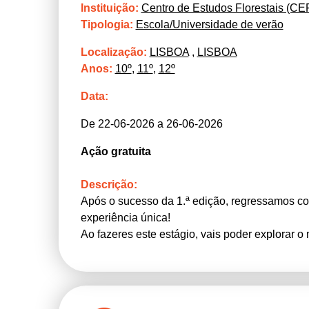
Instituição:
Centro de Estudos Florestais (CE
ciência e tecnologia. Inscreve‑te já!
Tipologia:
Escola/Universidade de verão
Localização:
LISBOA
,
LISBOA
Anos:
10º
,
11º
,
12º
Data:
De 22-06-2026 a 26-06-2026
Ação gratuita
Descrição:
Após o sucesso da 1.ª edição, regressamos co
experiência única!
Ao fazeres este estágio, vais poder explorar 
descobertas de investigadores de renome inter
Quais serão as tuas atividades?
• Divulgação científica: Vais aprender a comun
nas redes sociais ou no site do nosso Centro.