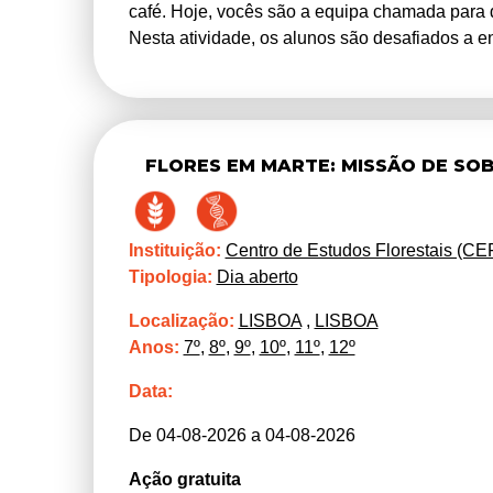
café. Hoje, vocês são a equipa chamada para 
Nesta atividade, os alunos são desafiados a en
das culturas mais importantes do mundo, está
será necessário recolher pistas, observar sina
fenómeno. Cada etapa da atividade contribui p
realmente em risco e o que pode a ciência faze
FLORES EM MARTE: MISSÃO DE SO
Ao longo da visita ao laboratório, os alunos ir
ao estudo do café, que ajudam a explicar esta c
(seca e calor), à diversidade genética que po
condicionam a sua distribuição no planeta.
Instituição:
Centro de Estudos Florestais (CE
Tipologia:
Dia aberto
Localização:
LISBOA
,
LISBOA
Anos:
7º
,
8º
,
9º
,
10º
,
11º
,
12º
Data:
De 04-08-2026 a 04-08-2026
Ação gratuita