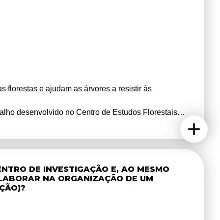
 florestas e ajudam as árvores a resistir às
balho desenvolvido no Centro de Estudos Florestais
a de investigação.
INFFORCE, na Tapada da Ajuda, onde são testadas
áticas. Vais recolher dados sobre a saúde das árvores e
 do que outras.
ENTRO DE INVESTIGAÇÃO E, AO MESMO
ndo a utilização de drones para monitorização
COLABORAR NA ORGANIZAÇÃO DE UM
ajudam a estudar e proteger as florestas.
ÇÃO)?
científico e compreender como a investigação contribui
 descobertas, ideal para quem gosta de Natureza,