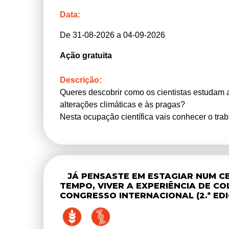
Data:
De 31-08-2026 a 04-09-2026
Ação gratuita
Descrição:
Queres descobrir como os cientistas estudam as
alterações climáticas e às pragas?
Nesta ocupação científica vais conhecer o tra
(CEF) e participar numa verdadeira experiênci
Irás visitar um arboreto da rede europeia RE
espécies florestais de diferentes regiões clim
perceber porque algumas são mais resistentes
JÁ PENSASTE EM ESTAGIAR NUM C
Terás contacto com tecnologia de ponta, inclui
TEMPO, VIVER A EXPERIÊNCIA DE 
florestal, observando como as imagens aéreas 
CONGRESSO INTERNACIONAL (2.ª EDI
No final, irás analisar os dados com software 
para a gestão sustentável do território.
Será uma semana prática, dinâmica e cheia de