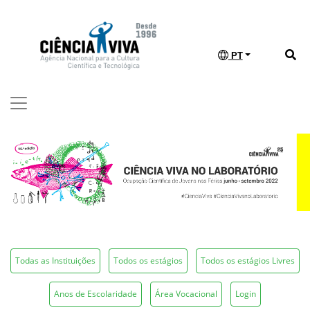
PT
Todas as Instituições
Todos os estágios
Todos os estágios Livres
Anos de Escolaridade
Área Vocacional
Login