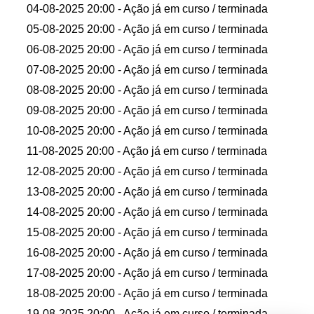
extra.
04-08-2025 20:00
- Ação já em curso / terminada
05-08-2025 20:00
- Ação já em curso / terminada
06-08-2025 20:00
- Ação já em curso / terminada
PT:
07-08-2025 20:00
- Ação já em curso / terminada
Corazón Continto Lumbrales é uma empresa
dedicada à promoção e comercialização de vinhos e
08-08-2025 20:00
- Ação já em curso / terminada
outros produtos agrícolas do oeste de Salamanca. A
09-08-2025 20:00
- Ação já em curso / terminada
iniciativa "Salamanca Ocidental com os Cinco
10-08-2025 20:00
- Ação já em curso / terminada
Sentidos" consiste em provas de vinhos por toda a
11-08-2025 20:00
- Ação já em curso / terminada
região, com um enfoque informativo, vivencial e
12-08-2025 20:00
- Ação já em curso / terminada
sensorial. O objetivo é sensibilizar os visitantes para
a diversidade e identidade dos seus produtos,
13-08-2025 20:00
- Ação já em curso / terminada
especialmente dos seus vinhos e do azeite virgem
14-08-2025 20:00
- Ação já em curso / terminada
extra.
15-08-2025 20:00
- Ação já em curso / terminada
16-08-2025 20:00
- Ação já em curso / terminada
17-08-2025 20:00
- Ação já em curso / terminada
18-08-2025 20:00
- Ação já em curso / terminada
19-08-2025 20:00
- Ação já em curso / terminada