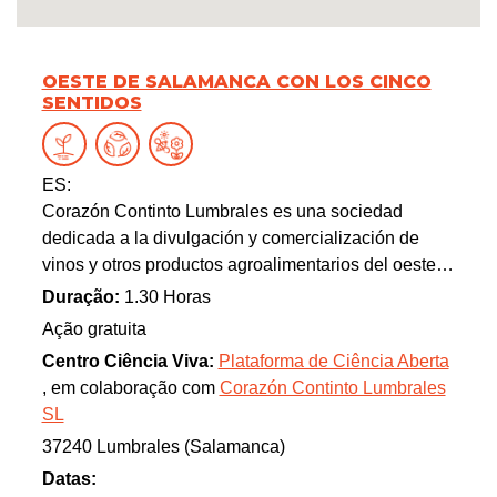
OESTE DE SALAMANCA CON LOS CINCO
SENTIDOS
ES:
Corazón Continto Lumbrales es una sociedad
dedicada a la divulgación y comercialización de
vinos y otros productos agroalimentarios del oeste
de Salamanca.
Duração:
1.30 Horas
La iniciativa Oeste de Salamanca con los cinco
Ação gratuita
sentidos consiste en degustaciones de vino y aove
Centro Ciência Viva:
Plataforma de Ciência Aberta
elaborados en el territorio, con un enfoque
, em colaboração com
Corazón Continto Lumbrales
divulgativo, experiencial y sensorial. El objetivo es
SL
dar a conocer al público que visita el territorio la
37240 Lumbrales (Salamanca)
diversidad y la identidad de los productos propios,
específicamente el vino y el aceite de oliva virgen
Datas: