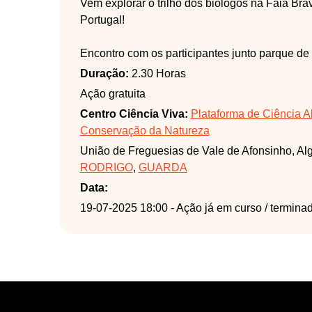
Vem explorar o trilho dos biólogos na Faia Bra
Portugal!
Encontro com os participantes junto parque de
caminhada pelo trilho dos biólogos na Faia Br
Duração:
2.30 Horas
Ação gratuita
Centro Ciência Viva:
Plataforma de Ciência A
Conservação da Natureza
União de Freguesias de Vale de Afonsinho, Al
RODRIGO
,
GUARDA
Data:
19-07-2025 18:00
- Ação já em curso / termina