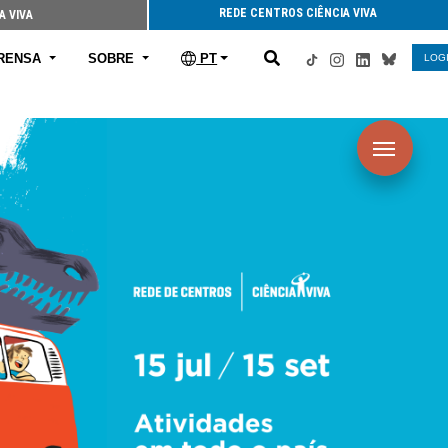
REDE CENTROS CIÊNCIA VIVA
A VIVA
RENSA
SOBRE
PT
LOG