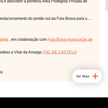
va e descobrir a primeira Área Protegida Privada de
 estacionamento do portão sul da Faia Brava para uma
ava (cerca de 2 Km).
berta
, em colaboração com
Faia Brava Associação de
godres e Vilar de Amargo,
FIG. DE CASTELO
da
Ver Mais