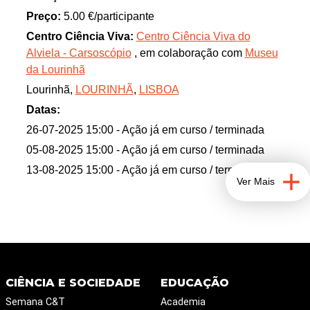
ficando assim a conhecer “os bastidores da
Preço:
5.00 €/participante
paleontologia”.
Centro Ciência Viva:
Centro Ciência Viva do
Quer saber o porquê de a Lourinhã ser apelidada de
Alviela - Carsoscópio
, em colaboração com
Museu
"Capital dos Dinossauros? Junte-se ao Museu da
da Lourinhã
Lourinhã nesta atividade e descubra o que torna
Lourinhã,
LOURINHÃ
,
LISBOA
esta região tão especial!
Datas:
26-07-2025 15:00
- Ação já em curso / terminada
05-08-2025 15:00
- Ação já em curso / terminada
13-08-2025 15:00
- Ação já em curso / terminada
Ver Mais
CIÊNCIA E SOCIEDADE
EDUCAÇÃO
Semana C&T
Academia