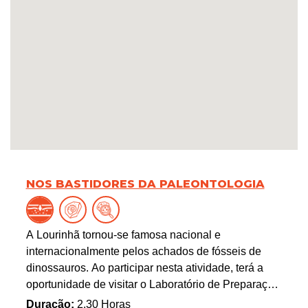
NOS BASTIDORES DA PALEONTOLOGIA
A Lourinhã tornou-se famosa nacional e
internacionalmente pelos achados de fósseis de
dinossauros. Ao participar nesta atividade, terá a
oportunidade de visitar o Laboratório de Preparação
e Conservação de Fósseis do Museu da Lourinhã,
Duração:
2.30 Horas