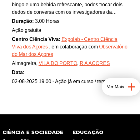
bingo e uma bebida refrescante, podes trocar dois
dedos de conversa com os investigadores da
"Manta Trust" e descobrir mais sobre estes
Duração:
3.00 Horas
fascinantes animais que, como tu, elegeram Sta.
Ação gratuita
Maria para passar o verão!
Centro Ciência Viva:
Expolab - Centro Ciência
Viva dos Açores
, em colaboração com
Observatório
do Mar dos Açores
Almagreira,
VILA DO PORTO
,
R A ACORES
Data:
02-08-2025 19:00
- Ação já em curso / terminada
Ver Mais
CIÊNCIA E SOCIEDADE
EDUCAÇÃO