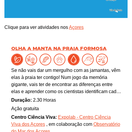
Clique para ver atividades nos
Açores
OLHA A MANTA NA PRAIA FORMOSA
Se não vais dar um mergulho com as jamantas, vêm
elas à praia ter contigo! Num jogo da memória
gigante, vais ter de encontrar as diferenças entre
elas e aprender como os cientistas identificam cada
jamanta para descobrir as suas rotas migratórias.
Duração:
2.30 Horas
Ação gratuita
Centro Ciência Viva:
Expolab - Centro Ciência
Viva dos Açores
, em colaboração com
Observatório
do Mar dos Açores