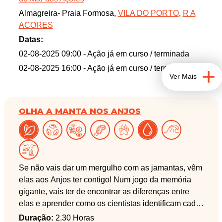
Almagreira- Praia Formosa,
VILA DO PORTO
,
R A
ACORES
Datas:
02-08-2025 09:00
- Ação já em curso / terminada
02-08-2025 16:00
- Ação já em curso / terminada
Ver Mais
OLHA A MANTA NOS ANJOS
Se não vais dar um mergulho com as jamantas, vêm
elas aos Anjos ter contigo! Num jogo da memória
gigante, vais ter de encontrar as diferenças entre
elas e aprender como os cientistas identificam cada
jamanta para descobrir as suas rotas migratórias.
Duração:
2.30 Horas