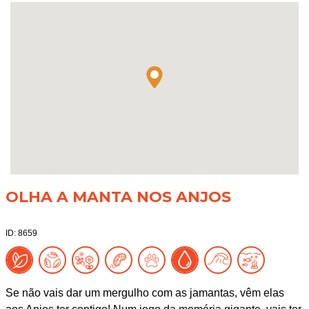
OLHA A MANTA NOS ANJOS
ID: 8659
Se não vais dar um mergulho com as jamantas, vêm elas