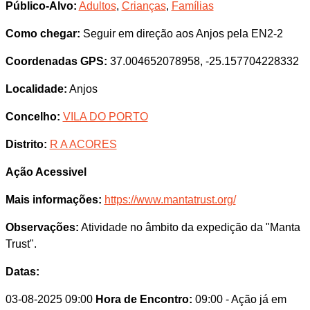
Público-Alvo:
Adultos
,
Crianças
,
Famílias
Como chegar:
Seguir em direção aos Anjos pela EN2-2
Coordenadas GPS:
37.004652078958, -25.157704228332
Localidade:
Anjos
Concelho:
VILA DO PORTO
Distrito:
R A ACORES
Ação Acessivel
Mais informações:
https://www.mantatrust.org/
Observações:
Atividade no âmbito da expedição da "Manta
Trust".
Datas:
03-08-2025 09:00
Hora de Encontro:
09:00
- Ação já em