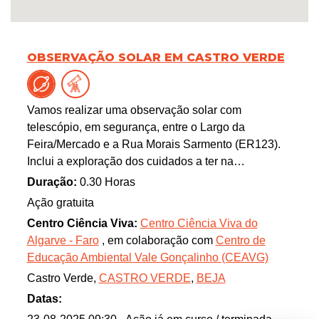
OBSERVAÇÃO SOLAR EM CASTRO VERDE
Vamos realizar uma observação solar com
telescópio, em segurança, entre o Largo da
Feira/Mercado e a Rua Morais Sarmento (ER123).
Inclui a exploração dos cuidados a ter na
observação da nossa estrela, e em longos períodos
Duração:
0.30 Horas
de exposição ao sol.
Ação gratuita
Centro Ciência Viva:
Centro Ciência Viva do
Algarve - Faro
, em colaboração com
Centro de
Educação Ambiental Vale Gonçalinho (CEAVG)
Castro Verde,
CASTRO VERDE
,
BEJA
Datas: