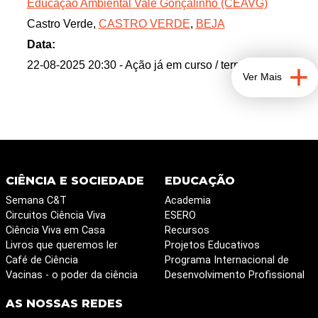
Educação Ambiental Vale Gonçalinho (CEAVG)
Castro Verde,
CASTRO VERDE
,
BEJA
Data:
22-08-2025 20:30
- Ação já em curso / terminada
Ver Mais
CIÊNCIA E SOCIEDADE
EDUCAÇÃO
Semana C&T
Academia
Circuitos Ciência Viva
ESERO
Ciência Viva em Casa
Recursos
Livros que queremos ler
Projetos Educativos
Café de Ciência
Programa Internacional de
Vacinas - o poder da ciência
Desenvolvimento Profissional
AS NOSSAS REDES