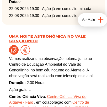
Datas:
22-08-2025 19:00
- Ação já em curso / terminada
22-08-2025 19:30
- Ação já em curso / terminada
Ver Mais
UMA NOITE ASTRONÓMICA NO VALE
GONÇALINHO
Vamos realizar uma observação noturna junto ao
Centro de Educação Ambiental do Vale do
Gonçalinho, no bom céu noturno do Alentejo. A
observação será realizada com telescópios e a olho
nu, com identificação das constelações.
Duração:
2.00 Horas
Ação gratuita
Centro Ciência Viva:
Centro Ciência Viva do
Algarve - Faro
, em colaboração com
Centro de