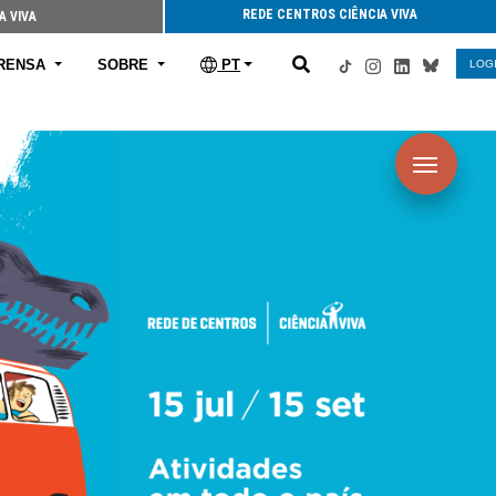
REDE CENTROS CIÊNCIA VIVA
A VIVA
RENSA
SOBRE
PT
LOG