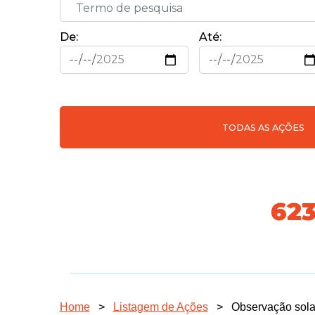
De:
Até:
TODAS AS AÇÕES
70
Home
>
Listagem de Ações
>
Observação sola