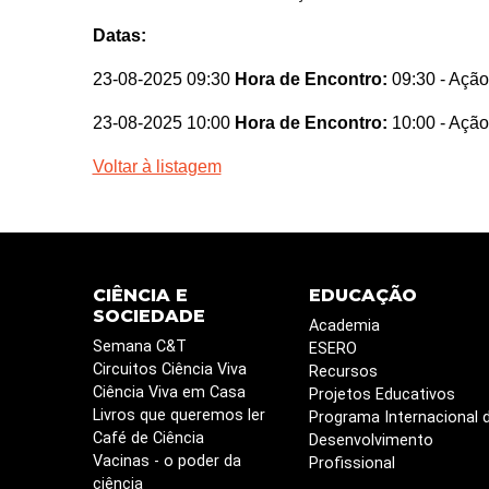
Datas:
23-08-2025 09:30
Hora de Encontro:
09:30
- Ação
23-08-2025 10:00
Hora de Encontro:
10:00
- Ação
Voltar à listagem
CIÊNCIA E
EDUCAÇÃO
SOCIEDADE
Academia
Semana C&T
ESERO
Circuitos Ciência Viva
Recursos
Ciência Viva em Casa
Projetos Educativos
Livros que queremos ler
Programa Internacional 
Café de Ciência
Desenvolvimento
Vacinas - o poder da
Profissional
ciência