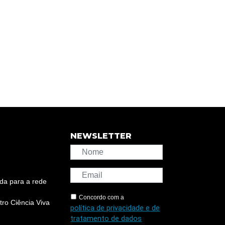
NEWSLETTER
da para a rede
Concordo com a
ro Ciência Viva
política de privacidade e de
tratamento de dados