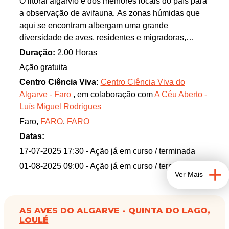
O litoral algarvio é dos melhores locais do país para
a observação de avifauna. As zonas húmidas que
aqui se encontram albergam uma grande
diversidade de aves, residentes e migradoras,
facilmente observáveis a partir dos pontos por nós
Duração:
2.00 Horas
selecionados. Se tem interesse, ou mesmo só
Ação gratuita
curiosidade, por estes extraordinários animais,
Centro Ciência Viva:
Centro Ciência Viva do
venha connosco descobrir as espécies mais
Algarve - Faro
, em colaboração com
A Céu Aberto -
comuns (e, quem sabe, até alguma raridade!) que
Luís Miguel Rodrigues
existem no concelho de Faro.
Faro,
FARO
,
FARO
Esta atividade decorre na área protegida Parque
Datas:
Natural da Ria Formosa.
17-07-2025 17:30
- Ação já em curso / terminada
01-08-2025 09:00
- Ação já em curso / terminada
Ver Mais
AS AVES DO ALGARVE - QUINTA DO LAGO,
LOULÉ