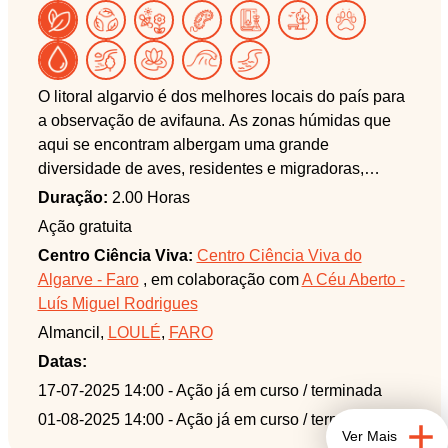
O litoral algarvio é dos melhores locais do país para
a observação de avifauna. As zonas húmidas que
aqui se encontram albergam uma grande
diversidade de aves, residentes e migradoras,
facilmente observáveis a partir dos pontos por nós
Duração:
2.00 Horas
selecionados. Se tem interesse, ou mesmo só
Ação gratuita
curiosidade, por estes extraordinários animais,
Centro Ciência Viva:
Centro Ciência Viva do
venha connosco descobrir as espécies mais
Algarve - Faro
, em colaboração com
A Céu Aberto -
comuns (e, quem sabe, até alguma raridade!) que
Luís Miguel Rodrigues
existem no concelho de Loulé.
Almancil,
LOULÉ
,
FARO
Esta atividade decorre na área protegida Parque
Datas:
Natural da Ria Formosa e na área do Aspirante a
17-07-2025 14:00
- Ação já em curso / terminada
Geoparque Mundial da UNESCO, Geoparque
01-08-2025 14:00
- Ação já em curso / terminada
Algarvensis.
Ver Mais