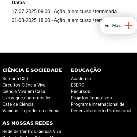
Esta atividade decorre na área protegida Reserva
Datas:
Natural proposta da Lagoa dos Salgados.
17-07-2025 09:00
- Ação já em curso / terminada
01-08-2025 18:00
- Ação já em curso / terminada
Ver Mais
CIÊNCIA E SOCIEDADE
EDUCAÇÃO
Semana C&T
Academia
Circuitos Ciência Viva
ESERO
Ciência Viva em Casa
Recursos
Livros que queremos ler
Projetos Educativos
Café de Ciência
Programa Internacional de
Vacinas - o poder da ciência
Desenvolvimento Profissional
AS NOSSAS REDES
Rede de Centros Ciência Viva