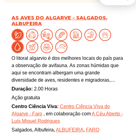
AS AVES DO ALGARVE - SALGADOS,
ALBUFEIRA
O litoral algarvio é dos melhores locais do país para
a observação de avifauna. As zonas húmidas que
aqui se encontram albergam uma grande
diversidade de aves, residentes e migradoras,
facilmente observáveis a partir dos pontos por nós
Duração:
2.00 Horas
selecionados. Se tem interesse, ou mesmo só
Ação gratuita
curiosidade, por estes extraordinários animais,
Centro Ciência Viva:
Centro Ciência Viva do
venha connosco descobrir as espécies mais
Algarve - Faro
, em colaboração com
A Céu Aberto -
comuns (e, quem sabe, até alguma raridade!) que
Luís Miguel Rodrigues
existem no concelho de Albufeira.
Salgados, Albufeira,
ALBUFEIRA
,
FARO