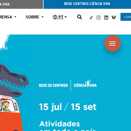
REDE CENTROS CIÊNCIA VIVA
A VIVA
RENSA
SOBRE
PT
LOG