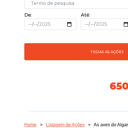
De:
Até:
TODAS AS AÇÕES
70
Home
>
Listagem de Ações
>
As aves do Algar