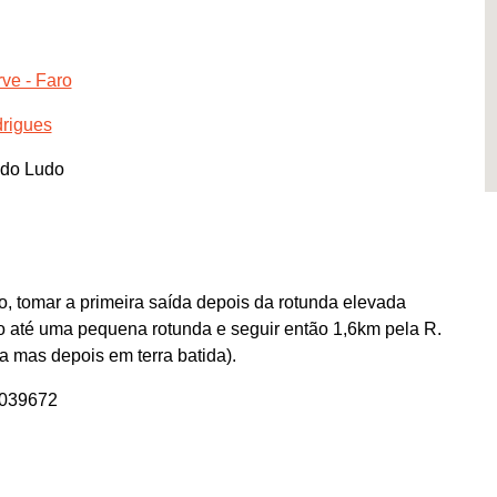
ve - Faro
drigues
 do Ludo
o, tomar a primeira saída depois da rotunda elevada
o até uma pequena rotunda e seguir então 1,6km pela R.
a mas depois em terra batida).
0039672