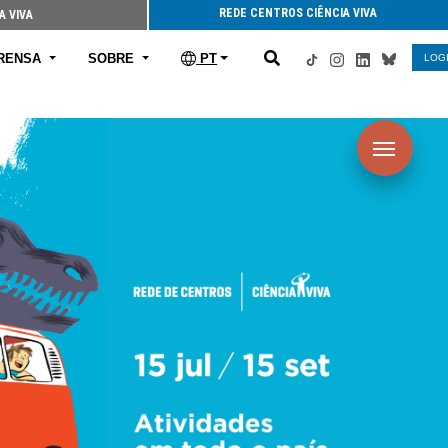
REDE CENTROS CIÊNCIA VIVA
A VIVA
RENSA
SOBRE
PT
LOG