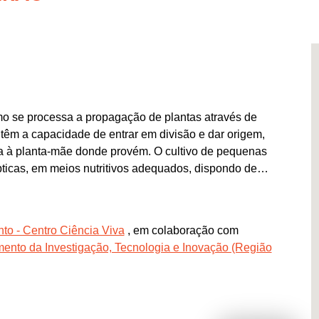
mo se processa a propagação de plantas através de
is têm a capacidade de entrar em divisão e dar origem,
ica à planta-mãe donde provém. O cultivo de pequenas
ticas, em meios nutritivos adequados, dispondo de
te obter uma rápida multiplicação de plantas isentas
-mãe, ou seja, clones.
o - Centro Ciência Viva
, em colaboração com
/DSDA/DEMA/MICROLAB Madeira. Os menores devem
ento da Investigação, Tecnologia e Inovação (Região