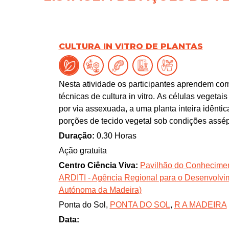
CULTURA IN VITRO DE PLANTAS
Nesta atividade os participantes aprendem co
técnicas de cultura in vitro. As células vegeta
por via assexuada, a uma planta inteira idênt
porções de tecido vegetal sob condições assép
luz, temperatura e humidade controladas, permi
Duração:
0.30 Horas
de pragas e doenças, iguais entre si e à planta
Ação gratuita
Centro Ciência Viva:
Pavilhão do Conheciment
Ação realizada em colaboração com a DRA
ARDITI - Agência Regional para o Desenvolvim
estar acompanhados de um adulto.
Autónoma da Madeira)
Ponta do Sol,
PONTA DO SOL
,
R A MADEIRA
Data: