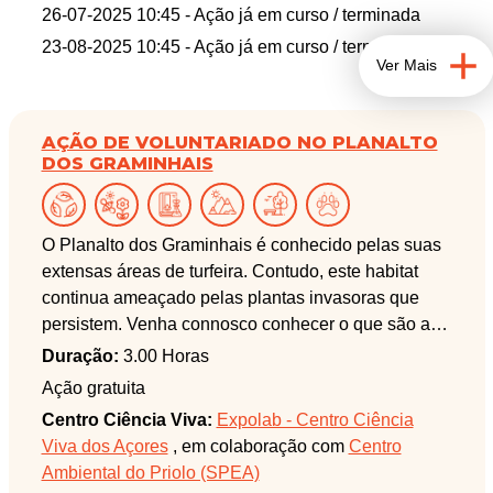
26-07-2025 10:45
- Ação já em curso / terminada
23-08-2025 10:45
- Ação já em curso / terminada
Ver Mais
AÇÃO DE VOLUNTARIADO NO PLANALTO
DOS GRAMINHAIS
O Planalto dos Graminhais é conhecido pelas suas
extensas áreas de turfeira. Contudo, este habitat
continua ameaçado pelas plantas invasoras que
persistem. Venha connosco conhecer o que são as
turfeiras, a sua importância e a ajudar a preservar
Duração:
3.00 Horas
este habitat essencial para o nosso ecossistema!
Ação gratuita
Centro Ciência Viva:
Expolab - Centro Ciência
Viva dos Açores
, em colaboração com
Centro
Ambiental do Priolo (SPEA)