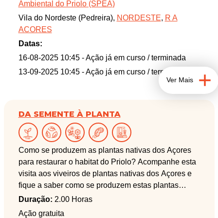
Ambiental do Priolo (SPEA)
Vila do Nordeste (Pedreira),
NORDESTE
,
R A
ACORES
Datas:
16-08-2025 10:45
- Ação já em curso / terminada
13-09-2025 10:45
- Ação já em curso / terminada
Ver Mais
DA SEMENTE À PLANTA
Como se produzem as plantas nativas dos Açores
para restaurar o habitat do Priolo? Acompanhe esta
visita aos viveiros de plantas nativas dos Açores e
fique a saber como se produzem estas plantas
utilizadas no restauro ecológico para a conservação
Duração:
2.00 Horas
do Priolo (Pyrrhula murina) em São Miguel.
Ação gratuita