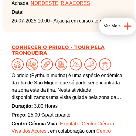
Achada,
NORDESTE
,
R A ACORES
Data:
26-07-2025 10:00
- Ação já em curso / terminada
Ver Mais
CONHECER O PRIOLO - TOUR PELA
TRONQUEIRA
O priolo (Pyrrhula murina) é uma espécie endémica
da ilha de São Miguel que só pode ser encontrada
na zona este da ilha. Nesta atividade
disponibilizamos uma visita guiada pela zona da
serra da Tronqueira em busca desta ave
Duração:
3.00 Horas
emblemática!
Preço:
25.00 €/participante
Centro Ciência Viva:
Expolab - Centro Ciência
Viva dos Açores
, em colaboração com
Centro