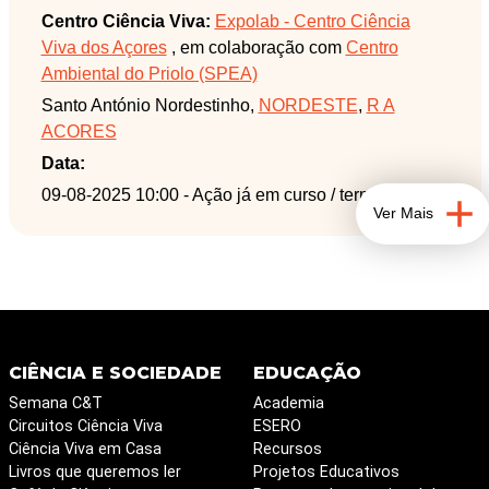
Centro Ciência Viva:
Expolab - Centro Ciência
Viva dos Açores
, em colaboração com
Centro
Ambiental do Priolo (SPEA)
Santo António Nordestinho,
NORDESTE
,
R A
ACORES
Data:
09-08-2025 10:00
- Ação já em curso / terminada
Ver Mais
CIÊNCIA E SOCIEDADE
EDUCAÇÃO
Semana C&T
Academia
Circuitos Ciência Viva
ESERO
Ciência Viva em Casa
Recursos
Livros que queremos ler
Projetos Educativos