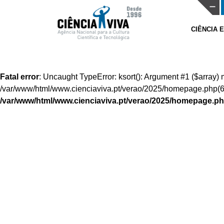
CIÊNCIA 
Fatal error
: Uncaught TypeError: ksort(): Argument #1 ($array)
/var/www/html/www.cienciaviva.pt/verao/2025/homepage.php(613
/var/www/html/www.cienciaviva.pt/verao/2025/homepage.p