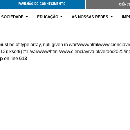
PAVILHÃO DO CONHECIMENTO
CIÊNCI
E SOCIEDADE
EDUCAÇÃO
AS NOSSAS REDES
IMP
 must be of type array, null given in /var/www/html/www.ciencia
): ksort() #1 /var/www/html/www.cienciaviva.pt/verao/2025/ind
hp
on line
613