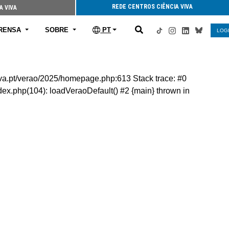
REDE CENTROS CIÊNCIA VIVA
A VIVA
RENSA
SOBRE
PT
LOG
viva.pt/verao/2025/homepage.php:613 Stack trace: #0
ex.php(104): loadVeraoDefault() #2 {main} thrown in