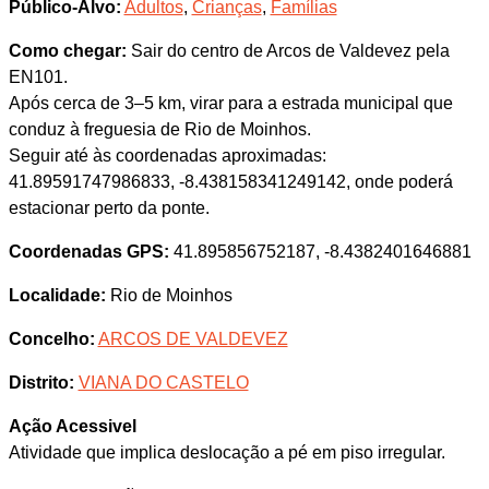
Público-Alvo:
Adultos
,
Crianças
,
Famílias
Como chegar:
Sair do centro de Arcos de Valdevez pela
EN101.
Após cerca de 3–5 km, virar para a estrada municipal que
conduz à freguesia de Rio de Moinhos.
Seguir até às coordenadas aproximadas:
41.89591747986833, -8.438158341249142, onde poderá
estacionar perto da ponte.
Coordenadas GPS:
41.895856752187, -8.4382401646881
Localidade:
Rio de Moinhos
Concelho:
ARCOS DE VALDEVEZ
Distrito:
VIANA DO CASTELO
Ação Acessivel
Atividade que implica deslocação a pé em piso irregular.