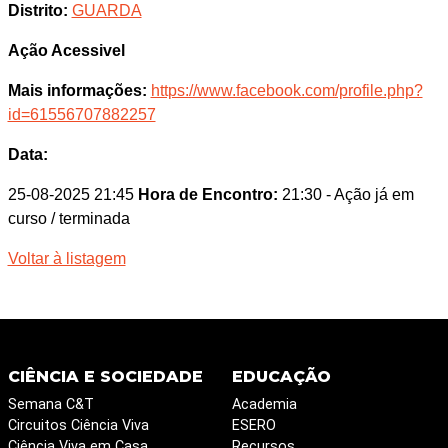
Distrito:
GUARDA
Ação Acessivel
Mais informações:
https://www.facebook.com/profile.php?
id=61556707882257
Data:
25-08-2025 21:45
Hora de Encontro:
21:30
- Ação já em
curso / terminada
Voltar à listagem
CIÊNCIA E SOCIEDADE
EDUCAÇÃO
Semana C&T
Academia
Circuitos Ciência Viva
ESERO
Ciência Viva em Casa
Recursos