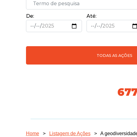
De:
Até:
TODAS AS AÇÕES
70
Home
>
Listagem de Ações
>
A geodiversidad