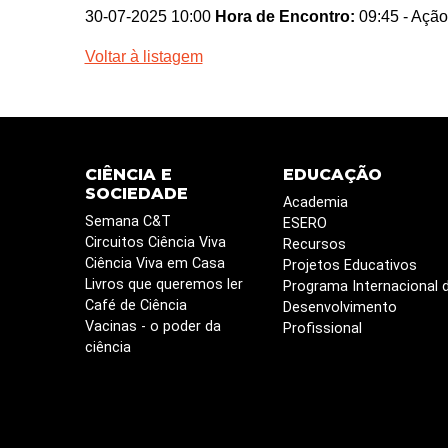
30-07-2025 10:00
Hora de Encontro:
09:45
- Ação
Voltar à listagem
CIÊNCIA E
EDUCAÇÃO
SOCIEDADE
Academia
Semana C&T
ESERO
Circuitos Ciência Viva
Recursos
Ciência Viva em Casa
Projetos Educativos
Livros que queremos ler
Programa Internacional 
Café de Ciência
Desenvolvimento
Vacinas - o poder da
Profissional
ciência