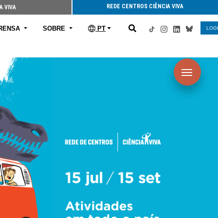
REDE CENTROS CIÊNCIA VIVA
A VIVA
RENSA
SOBRE
PT
LOG