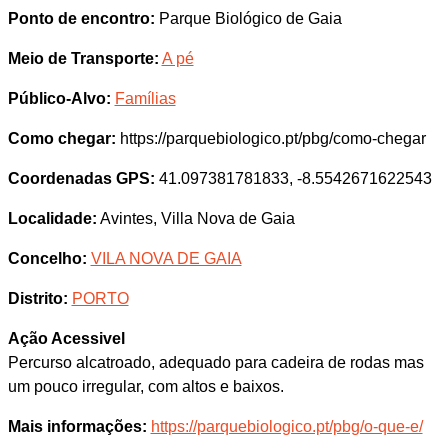
Ponto de encontro:
Parque Biológico de Gaia
Meio de Transporte:
A pé
Público-Alvo:
Famílias
Como chegar:
https://parquebiologico.pt/pbg/como-chegar
Coordenadas GPS:
41.097381781833, -8.5542671622543
Localidade:
Avintes, Villa Nova de Gaia
Concelho:
VILA NOVA DE GAIA
Distrito:
PORTO
Ação Acessivel
Percurso alcatroado, adequado para cadeira de rodas mas
um pouco irregular, com altos e baixos.
Mais informações:
https://parquebiologico.pt/pbg/o-que-e/