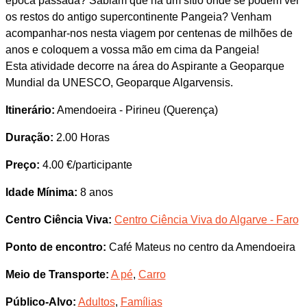
época passada? Sabiam que há um sítio onde se podem ver
os restos do antigo supercontinente Pangeia? Venham
acompanhar-nos nesta viagem por centenas de milhões de
anos e coloquem a vossa mão em cima da Pangeia!
Esta atividade decorre na área do Aspirante a Geoparque
Mundial da UNESCO, Geoparque Algarvensis.
Itinerário:
Amendoeira - Pirineu (Querença)
Duração:
2.00 Horas
Preço:
4.00 €/participante
Idade Mínima:
8 anos
Centro Ciência Viva:
Centro Ciência Viva do Algarve - Faro
Ponto de encontro:
Café Mateus no centro da Amendoeira
Meio de Transporte:
A pé
,
Carro
Público-Alvo:
Adultos
,
Famílias