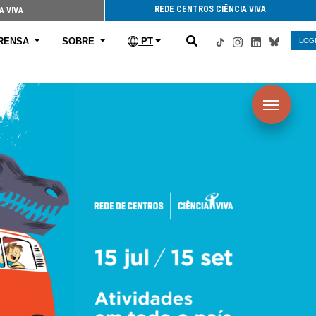
REDE CENTROS CIÊNCIA VIVA
A VIVA
RENSA
SOBRE
PT
LOG