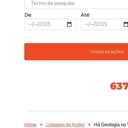
De:
Até:
TODAS AS AÇÕES
718
Home
>
Listagem de Ações
>
Há Geologia no 