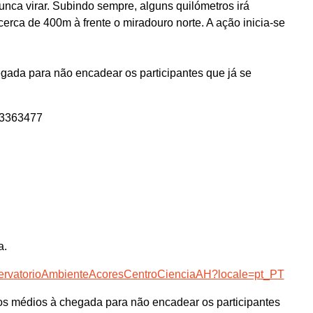
unca virar. Subindo sempre, alguns quilómetros irá
cerca de 400m à frente o miradouro norte. A ação inicia-se
ada para não encadear os participantes que já se
63363477
a.
servatorioAmbienteAcoresCentroCienciaAH?locale=pt_PT
s médios à chegada para não encadear os participantes