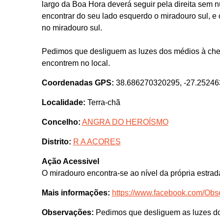
largo da Boa Hora deverá seguir pela direita sem n
encontrar do seu lado esquerdo o miradouro sul, e 
no miradouro sul.
Pedimos que desliguem as luzes dos médios à cheg
encontrem no local.
Coordenadas GPS:
38.686270320295, -27.2524
Localidade:
Terra-chã
Concelho:
ANGRA DO HEROÍSMO
Distrito:
R A ACORES
Ação Acessivel
O miradouro encontra-se ao nível da própria estrad
Mais informações:
https://www.facebook.com/Ob
Observações:
Pedimos que desliguem as luzes do