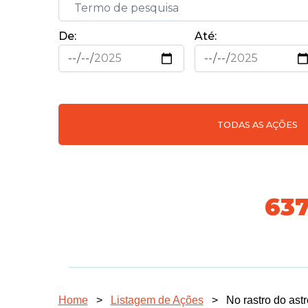
De:
Até:
TODAS AS AÇÕES
70
Home
>
Listagem de Ações
>
No rastro do astr