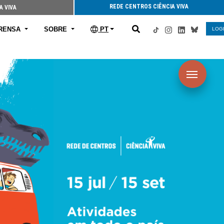
REDE CENTROS CIÊNCIA VIVA
A VIVA
RENSA
SOBRE
PT
LOG