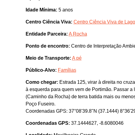
Idade Mínima:
5 anos
Centro Ciência Viva:
Centro Ciência Viva de Lag
Entidade Parceira:
A Rocha
Ponto de encontro:
Centro de Interpretação Ambie
Meio de Transporte:
A pé
Público-Alvo:
Famílias
Como chegar:
Estrada 125, virar à direita no cr
à esquerda para quem vem de Portimão. Passar a l
(Caminho da Rocha) de terra batida mais ou menos 
Poço Fuseiro.
Coordenadas GPS: 37°08'39.8"N (37.1444) 8°36'29
Coordenadas GPS:
37.1444627, -8.6080046