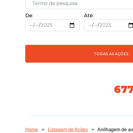
De:
Até:
TODAS AS AÇÕES
74
Home
>
Listagem de Ações
>
Anilhagem de a