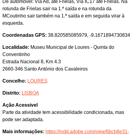
De automóvel: Via A8, até Frielas, Via IC17 até Frielas. Na
rotunda de Frielas sair na 1.ª saída e na rotunda da
MCoutinho sair também na 1.ª saída e em seguida virar à
esquerda.
Coordenadas GPS:
38.820585085979, -9.1671894730834
Localidade:
Museu Municipal de Loures - Quinta do
Conventinho
Estrada Nacional 8, Km 4.3
2660-346 Santo António dos Cavaleiros
Concelho:
LOURES
Distrito:
LISBOA
Ação Acessivel
Parte da atividade tem acessibilidade condicionada, mas
pode ser adaptada.
Mais informações:
https://indd.adobe.com/view/6bcb8e31-