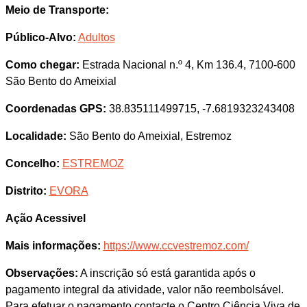
Meio de Transporte:
Público-Alvo:
Adultos
Como chegar:
Estrada Nacional n.º 4, Km 136.4, 7100-600
São Bento do Ameixial
Coordenadas GPS:
38.835111499715, -7.6819323243408
Localidade:
São Bento do Ameixial, Estremoz
Concelho:
ESTREMOZ
Distrito:
EVORA
Ação Acessivel
Mais informações:
https://www.ccvestremoz.com/
Observações:
A inscrição só está garantida após o
pagamento integral da atividade, valor não reembolsável.
Para efetuar o pagamento contacte o Centro Ciência Viva de