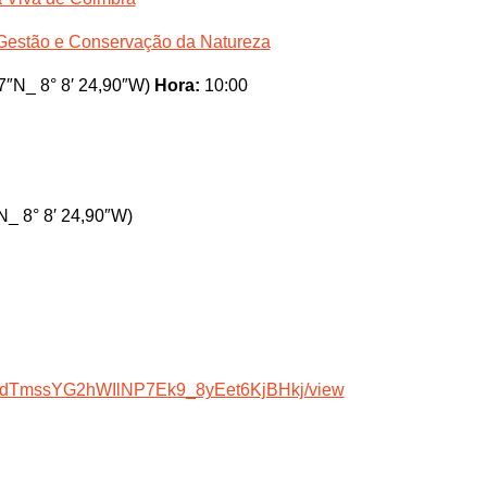
Gestão e Conservação da Natureza
7″N_ 8° 8′ 24,90″W)
Hora:
10:00
_ 8° 8′ 24,90″W)
e/d/1dTmssYG2hWIlNP7Ek9_8yEet6KjBHkj/view