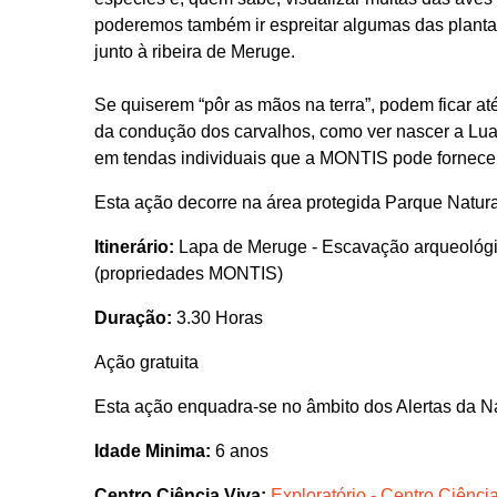
poderemos também ir espreitar algumas das plantaç
junto à ribeira de Meruge.
Se quiserem “pôr as mãos na terra”, podem ficar at
da condução dos carvalhos, como ver nascer a Lua 
em tendas individuais que a MONTIS pode fornece
Esta ação decorre na área protegida Parque Natu
Itinerário:
Lapa de Meruge - Escavação arqueológi
(propriedades MONTIS)
Duração:
3.30 Horas
Ação gratuita
Esta ação enquadra-se no âmbito dos Alertas da N
Idade Minima:
6 anos
Centro Ciência Viva:
Exploratório - Centro Ciênc