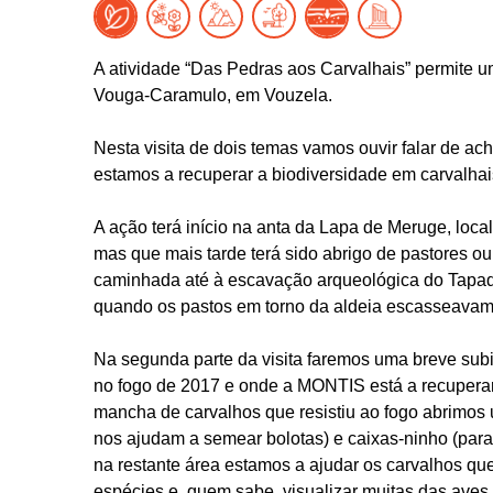
A atividade “Das Pedras aos Carvalhais” permite 
Vouga-Caramulo, em Vouzela.
Nesta visita de dois temas vamos ouvir falar de a
estamos a recuperar a biodiversidade em carvalha
A ação terá início na anta da Lapa de Meruge, local
mas que mais tarde terá sido abrigo de pastores o
caminhada até à escavação arqueológica do Tapad
quando os pastos em torno da aldeia escasseavam 
Na segunda parte da visita faremos uma breve sub
no fogo de 2017 e onde a MONTIS está a recuperar 
mancha de carvalhos que resistiu ao fogo abrimos 
nos ajudam a semear bolotas) e caixas-ninho (par
na restante área estamos a ajudar os carvalhos qu
espécies e, quem sabe, visualizar muitas das aves