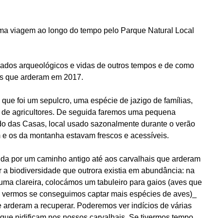
uma viagem ao longo do tempo pelo Parque Natural Local
chados arqueológicos e vidas de outros tempos e de como
is que arderam em 2017.
 que foi um sepulcro, uma espécie de jazigo de famílias,
u de agricultores. De seguida faremos uma pequena
o das Casas, local usado sazonalmente durante o verão
e os da montanha estavam frescos e acessíveis.
ida por um caminho antigo até aos carvalhais que arderam
a biodiversidade que outrora existia em abundância: na
uma clareira, colocámos um tabuleiro para gaios (aves que
a vermos se conseguimos captar mais espécies de aves)_
e arderam a recuperar. Poderemos ver indícios de várias
 que nidificam nos nossos carvalhais. Se tivermos tempo