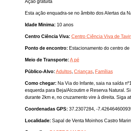
Ação gratuita
Esta ação enquadra-se no âmbito dos Alertas da N
Idade Minima:
10 anos
Centro Ciência Viva:
Centro Ciência Viva de Tavi
Ponto de encontro:
Estacionamento do centro de i
Meio de Transporte:
A pé
Público-Alvo:
Adultos
,
Crianças
,
Famílias
Como chegar:
Na Via do Infante, saia na saída nº
esquerda para Beja/Alcoutim e Reserva Natural. Sig
durante 2km e, no cruzamento vire à direita. Siga at
Coordenadas GPS:
37.2307284, -7.42646460093
Localidade:
Sapal de Venta Moinhos Castro Mari