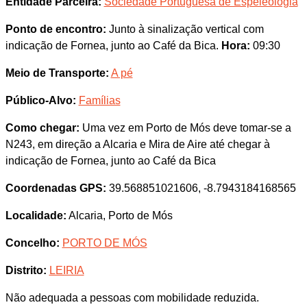
Entidade Parceira:
Sociedade Portuguesa de Espeleologia
Ponto de encontro:
Junto à sinalização vertical com
indicação de Fornea, junto ao Café da Bica.
Hora:
09:30
Meio de Transporte:
A pé
Público-Alvo:
Famílias
Como chegar:
Uma vez em Porto de Mós deve tomar-se a
N243, em direção a Alcaria e Mira de Aire até chegar à
indicação de Fornea, junto ao Café da Bica
Coordenadas GPS:
39.568851021606, -8.7943184168565
Localidade:
Alcaria, Porto de Mós
Concelho:
PORTO DE MÓS
Distrito:
LEIRIA
Não adequada a pessoas com mobilidade reduzida.