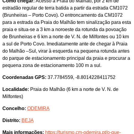
Como chegar:
Acesso à Praia do Malhão, por 2 km de
estradão regular de terra batida a partir da estrada CM1072
(Brunheiras – Porto Covo). O entroncamento da CM1072
para a estrada da Praia do Malhão tem sinalização para esta
praia e situa-se a 3 km a noroeste da rotunda da povoação
de Brunheiras e 6 km a norte de V. N. de Milfontes ou 10 km
a sul de Porto Covo. Imediatamente ante de chegar à Praia
do Malhão –Sul, virar à esquerda na pequena rotunda antes
do parque de estacionamento principal da praia e procurar a
pequena zona de estacionamento 100 m a sul.
Coordenadas GPS:
37.7784559, -8.8014228411752
Localidade:
Praia do Malhão (6 km a norte de V. N. de
Milfontes)
Concelho:
ODEMIRA
Distrito:
BEJA
Mais informações:
https://turismo.cm-odemira.pt/o-que-