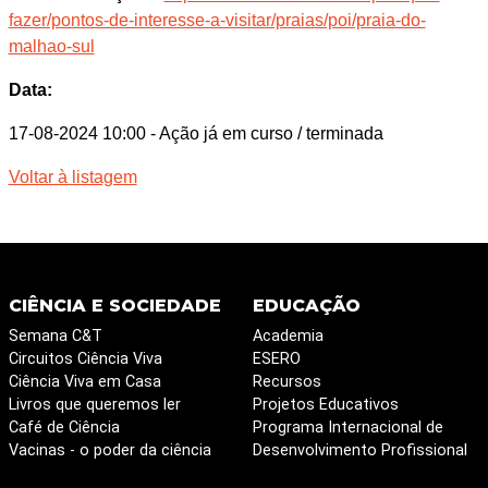
fazer/pontos-de-interesse-a-visitar/praias/poi/praia-do-
malhao-sul
Data:
17-08-2024 10:00
- Ação já em curso / terminada
Voltar à listagem
CIÊNCIA E SOCIEDADE
EDUCAÇÃO
Semana C&T
Academia
Circuitos Ciência Viva
ESERO
Ciência Viva em Casa
Recursos
Livros que queremos ler
Projetos Educativos
Café de Ciência
Programa Internacional de
Vacinas - o poder da ciência
Desenvolvimento Profissional