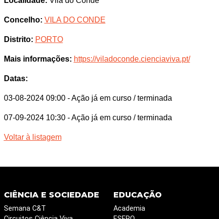
Localidade:
Vila do Conde
Concelho:
VILA DO CONDE
Distrito:
PORTO
Mais informações:
https://viladoconde.cienciaviva.pt/
Datas:
03-08-2024 09:00
- Ação já em curso / terminada
07-09-2024 10:30
- Ação já em curso / terminada
Voltar à listagem
CIÊNCIA E SOCIEDADE
EDUCAÇÃO
Semana C&T
Academia
Circuitos Ciência Viva
ESERO