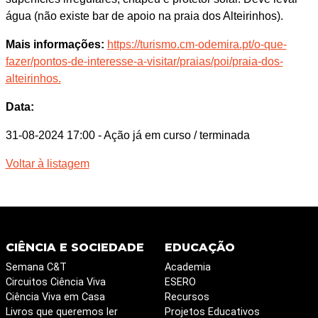
água (não existe bar de apoio na praia dos Alteirinhos).
Mais informações:
https://turismo.cm-odemira.pt/o-que-
fazer/pontos-de-interesse-a-visitar/praias/poi/praia-dos-
alteirinhos.
Data:
31-08-2024 17:00
- Ação já em curso / terminada
Voltar à listagem
CIÊNCIA E SOCIEDADE
EDUCAÇÃO
Semana C&T
Academia
Circuitos Ciência Viva
ESERO
Ciência Viva em Casa
Recursos
Livros que queremos ler
Projetos Educativos