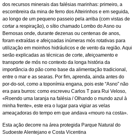
dos recursos minerais das falésias marinhas: primeiro, a
escombreira da mina de ferro dos Alteirinhos e em seguida,
ao longo de um pequeno passeio pela arriba (com vistas de
cortar a respiração), o sítio chamado Lombo do Asno ou
Bernosas onde, durante dezenas ou centenas de anos,
foram extraídas e afeiçoadas inúmeras mós rotativas para
utilização em moinhos hidráulicos e de vento da região. Aqui
serão explicadas as técnicas de corte, afeiçoamento e
transporte de mós no contexto da longa história da
importância do pão como base da alimentação tradicional,
entre o mar e as searas. Por fim, aprenda, ainda antes do
por-do-sol, como a toponímia engana, pois este “Asno” não
era para burros: como escreveu Carlos T para Rui Veloso,
«Roendo uma laranja na falésia / Olhando o mundo azul à
minha frente», este era o lugar para vigiar as velas
ameaçadoras do tempo em que andava «mouro na costa».
Esta ação decorre na área protegida Parque Natural do
Sudoeste Alentejano e Costa Vicentina