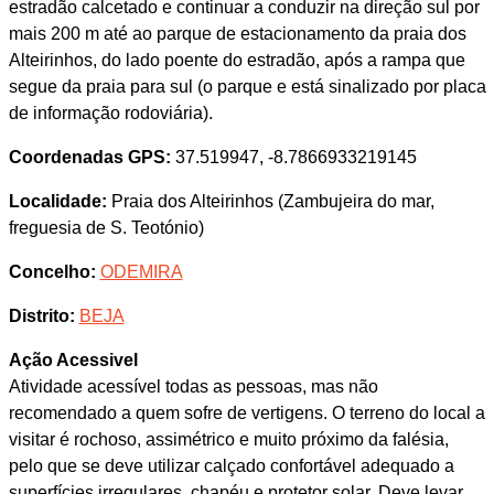
estradão calcetado e continuar a conduzir na direção sul por
mais 200 m até ao parque de estacionamento da praia dos
Alteirinhos, do lado poente do estradão, após a rampa que
segue da praia para sul (o parque e está sinalizado por placa
de informação rodoviária).
Coordenadas GPS:
37.519947, -8.7866933219145
Localidade:
Praia dos Alteirinhos (Zambujeira do mar,
freguesia de S. Teotónio)
Concelho:
ODEMIRA
Distrito:
BEJA
Ação Acessivel
Atividade acessível todas as pessoas, mas não
recomendado a quem sofre de vertigens. O terreno do local a
visitar é rochoso, assimétrico e muito próximo da falésia,
pelo que se deve utilizar calçado confortável adequado a
superfícies irregulares, chapéu e protetor solar. Deve levar