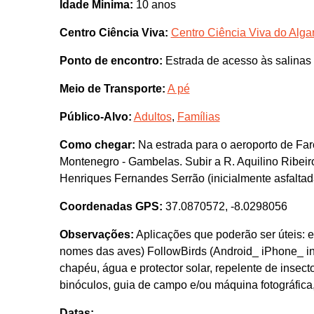
Idade Minima:
10 anos
Centro Ciência Viva:
Centro Ciência Viva do Algar
Ponto de encontro:
Estrada de acesso às salinas
Meio de Transporte:
A pé
Público-Alvo:
Adultos
,
Famílias
Como chegar:
Na estrada para o aeroporto de Far
Montenegro - Gambelas. Subir a R. Aquilino Ribeir
Henriques Fernandes Serrão (inicialmente asfaltad
Coordenadas GPS:
37.0870572, -8.0298056
Observações:
Aplicações que poderão ser úteis: e
nomes das aves) FollowBirds (Android_ iPhone_ ing
chapéu, água e protector solar, repelente de insect
binóculos, guia de campo e/ou máquina fotográfica, s
Datas: