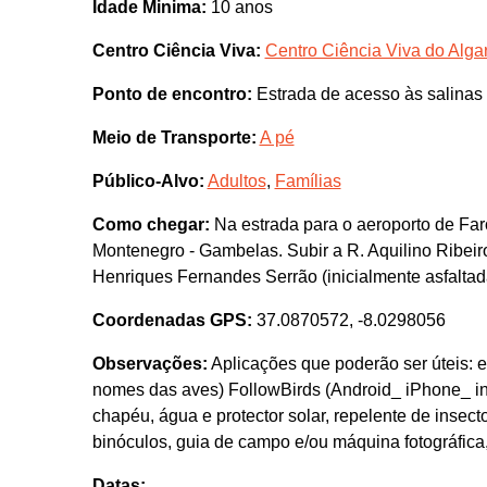
Idade Minima:
10 anos
Centro Ciência Viva:
Centro Ciência Viva do Algar
Ponto de encontro:
Estrada de acesso às salinas
Meio de Transporte:
A pé
Público-Alvo:
Adultos
,
Famílias
Como chegar:
Na estrada para o aeroporto de Far
Montenegro - Gambelas. Subir a R. Aquilino Ribeir
Henriques Fernandes Serrão (inicialmente asfaltad
Coordenadas GPS:
37.0870572, -8.0298056
Observações:
Aplicações que poderão ser úteis: e
nomes das aves) FollowBirds (Android_ iPhone_ ing
chapéu, água e protector solar, repelente de insect
binóculos, guia de campo e/ou máquina fotográfica, s
Datas: