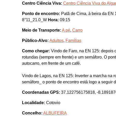
Centro Ciência Viva:
Centro Ciência Viva do Algar
Ponto de encontro:
Patã de Cima, à beira da EN 
8°11_21.0_W
Hora:
09:15
Meio de Transporte:
A pé
,
Carro
Público-Alvo:
Adultos
,
Famílias
Como chegar:
Vindo de Faro, na EN 125: depois d
rotundas (sempre em frente) e um semáforo. O pon
autocarro, em frente de um café.
Vindo de Lagos, na EN 125: Inverter a marcha na 
semáforo_ o ponto de encontro está logo a seguir 
Coordenadas GPS:
37.122756175818, -8.18918
Localidade:
Cotovio
Concelho:
ALBUFEIRA