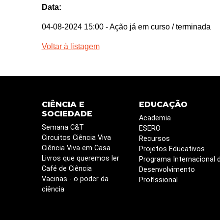
Data:
04-08-2024 15:00
- Ação já em curso / terminada
Voltar à listagem
CIÊNCIA E
EDUCAÇÃO
SOCIEDADE
Academia
Semana C&T
ESERO
Circuitos Ciência Viva
Recursos
Ciência Viva em Casa
Projetos Educativos
Livros que queremos ler
Programa Internacional 
Café de Ciência
Desenvolvimento
Vacinas - o poder da
Profissional
ciência