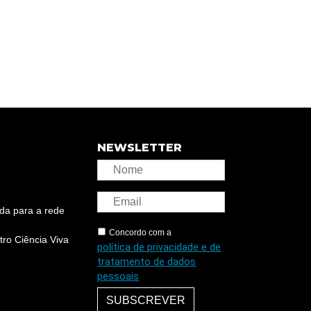
NEWSLETTER
da para a rede
Concordo com a
ro Ciência Viva
política de privacidade e de
tratamento de dados
pessoais
SUBSCREVER