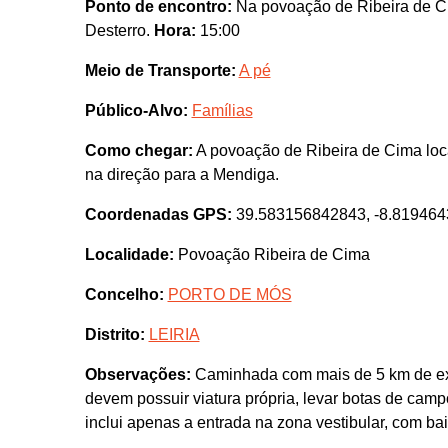
Ponto de encontro:
Na povoação de Ribeira de Ci
Desterro.
Hora:
15:00
Meio de Transporte:
A pé
Público-Alvo:
Famílias
Como chegar:
A povoação de Ribeira de Cima loca
na direção para a Mendiga.
Coordenadas GPS:
39.583156842843, -8.81946
Localidade:
Povoação Ribeira de Cima
Concelho:
PORTO DE MÓS
Distrito:
LEIRIA
Observações:
Caminhada com mais de 5 km de ext
devem possuir viatura própria, levar botas de campo,
inclui apenas a entrada na zona vestibular, com bai