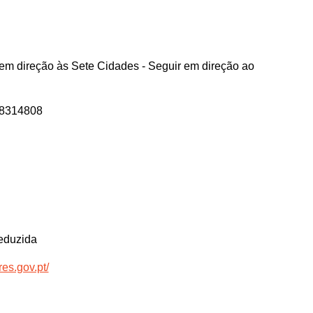
em direção às Sete Cidades - Seguir em direção ao
78314808
eduzida
res.gov.pt/