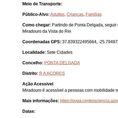
Meio de Transporte:
Público-Alvo:
Adultos
,
Crianças
,
Famílias
Como chegar:
Partindo de Ponta Delgada, seguir 
Miradouro da Vista do Rei
Coordenadas GPS:
37.839322495664, -25.7949
Localidade:
Sete Cidades
Concelho:
PONTA DELGADA
Distrito:
R A ACORES
Ação Acessivel
Miradouro é acessível a pessoas com mobilidade r
Mais informações:
https://ovga.centrosciencia.azo
Datas: