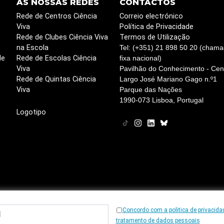
AS NOSSAS REDES
CONTACTOS
Rede de Centros Ciência
Correio electrónico
Viva
Política de Privacidade
Rede de Clubes Ciência Viva
Termos de Utilização
na Escola
Tel: (+351) 21 898 50 20 (chama
de
Rede de Escolas Ciência
fixa nacional)
Viva
Pavilhão do Conhecimento - Cent
Rede de Quintas Ciência
Largo José Mariano Gago n.º1
Viva
Parque das Nações
1990-073 Lisboa, Portugal
Logotipo
Concordo com a politica de privacida
© 1997
-2026, Ciência Viva
tratamento de dados pessoais