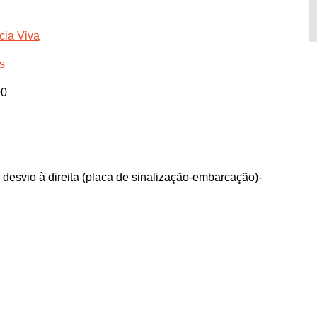
cia Viva
s
00
desvio à direita (placa de sinalização-embarcação)-