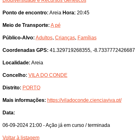
Biodiversidade e Recursos Genéticos
Ponto de encontro:
Areia
Hora:
20:45
Meio de Transporte:
A pé
Público-Alvo:
Adultos
,
Crianças
,
Famílias
Coordenadas GPS:
41.329719268355, -8.7337772426687
Localidade:
Areia
Concelho:
VILA DO CONDE
Distrito:
PORTO
Mais informações:
https://viladoconde.cienciaviva.pt/
Data:
06-09-2024 21:00
- Ação já em curso / terminada
Voltar à listagem