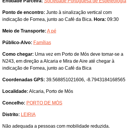
Entidade Parceira:
Sociedade Portuguesa de Espeleologia
Ponto de encontro:
Junto à sinalização vertical com
indicação de Fornea, junto ao Café da Bica.
Hora:
09:30
Meio de Transporte:
A pé
Público-Alvo:
Famílias
Como chegar:
Uma vez em Porto de Mós deve tomar-se a
N243, em direção a Alcaria e Mira de Aire até chegar à
indicação de Fornea, junto ao Café da Bica
Coordenadas GPS:
39.568851021606, -8.7943184168565
Localidade:
Alcaria, Porto de Mós
Concelho:
PORTO DE MÓS
Distrito:
LEIRIA
Não adequada a pessoas com mobilidade reduzida.