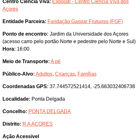
Centro Ciência Viva:
Expolab - Centro Ciência Viva dos
Açores
Entidade Parceira:
Fundação Gaspar Frutuoso (FGF)
Ponto de encontro:
Jardim da Universidade dos Açores
(acesso carro pelo portão Norte e pedestre pelo Norte e Sul)
Hora:
16:00
Meio de Transporte:
A pé
Público-Alvo:
Adultos
,
Crianças
,
Famílias
Coordenadas GPS:
37.744572521414, -25.663032406738
Localidade:
Ponta Delgada
Concelho:
PONTA DELGADA
Distrito:
R A ACORES
Ação Acessivel